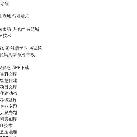
导航
上商城
行业标准
筑市场
房地产
智慧城
IM技术
S专题
视频学习
考试题
代码共享
软件下载
疑解惑
APP下载
百科文库
智慧住建
项目文库
住建动态
考试题库
企业专题
人员专题
精美图库
IT技术
旅游地理