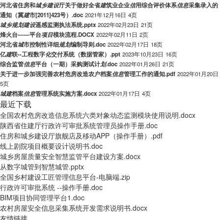
河北省住房和
城
乡
建
设
厅关于做好全省
建
筑业企业
信
用综合评价体系
信
息
采集录入的
通知（冀
建
市[2011]423号）.doc
2021年12月16日
4页
城
乡
规
划
建
设
遥感监测执法系统.pptx
2022年02月23日
21页
烽火台——平台
项
目
模块流程.DOCX
2022年02月11日
2页
河北省
城
市控制性详细
规
划
编制导则.doc
2022年02月17日
18页
亿
建
联--工程数字
化
交付系统（数据管家）.ppt
2023年10月23日
16页
综合监管
信
息
平台（一期）采购测试计
划
.doc
2022年01月26日
21页
关于进一步加强完善农村危房改造农户档案
信
息
管理工作的通知.pdf
2022年01月20日
5页
城
建
档案
信
息
管理系统实施方案.docx
2022年01月17日
4页
最近下载
全国农村危房改造信息系统六类对象动态监测模块使用说明.docx
陕西省住建厅行政许可审批系统管理员操作手册.doc
住房和城乡建设厅旗舰店及移动APP（操作手册）.pdf
线上剧院项目概要设计说明书.doc
城乡房屋质量安全智慧监管平台建设方案.docx
从数字城管到智慧城管.pptx
全国乡村建设工匠管理信息平台-电脑端.zip
行政许可审批系统 --操作手册.doc
BIM项目协同管理平台1.doc
农村房屋安全信息采集系统开发需求说明书.docx
友情链接