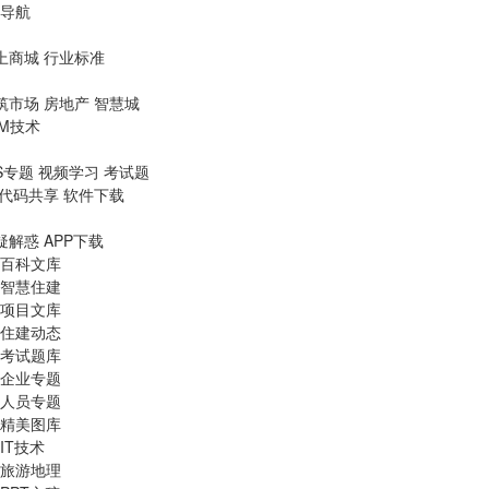
导航
上商城
行业标准
筑市场
房地产
智慧城
IM技术
S专题
视频学习
考试题
代码共享
软件下载
疑解惑
APP下载
百科文库
智慧住建
项目文库
住建动态
考试题库
企业专题
人员专题
精美图库
IT技术
旅游地理