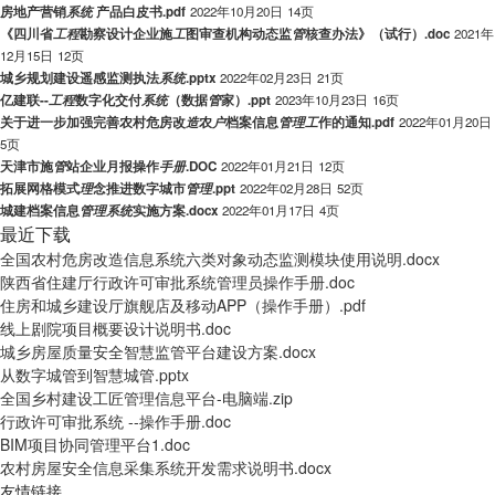
房地产营销
系
统
产品白皮书.pdf
2022年10月20日
14页
《四川省
工
程
勘察设计企业施
工
图审查机构动态监
管
核查办法》（试行）.doc
2021年
12月15日
12页
城乡规划建设遥感监测执法
系
统
.pptx
2022年02月23日
21页
亿建联--
工
程
数字化交付
系
统
（数据
管
家）.ppt
2023年10月23日
16页
关于进一步加强完善农村危房改
造
农
户
档案信息
管
理
工
作的通知.pdf
2022年01月20日
5页
天津市施
管
站企业月报操作
手
册
.DOC
2022年01月21日
12页
拓展网格模式
理
念推进数字城市
管
理
.ppt
2022年02月28日
52页
城建档案信息
管
理
系
统
实施方案.docx
2022年01月17日
4页
最近下载
全国农村危房改造信息系统六类对象动态监测模块使用说明.docx
陕西省住建厅行政许可审批系统管理员操作手册.doc
住房和城乡建设厅旗舰店及移动APP（操作手册）.pdf
线上剧院项目概要设计说明书.doc
城乡房屋质量安全智慧监管平台建设方案.docx
从数字城管到智慧城管.pptx
全国乡村建设工匠管理信息平台-电脑端.zip
行政许可审批系统 --操作手册.doc
BIM项目协同管理平台1.doc
农村房屋安全信息采集系统开发需求说明书.docx
友情链接