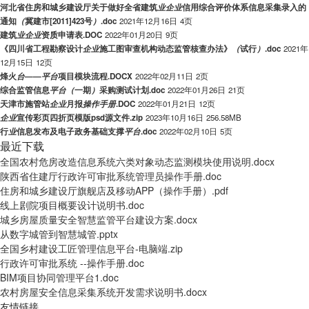
河北省住房和城乡建设厅关于做好全省建筑
业
企
业
信用综合评价体系信息采集录入的
通知
（
冀建市[2011]423号
）
.doc
2021年12月16日
4页
建筑
业
企
业
资质申请表.DOC
2022年01月20日
9页
《四川省工程勘察设计
企
业
施工图审查机构动态监管核查办法》
（
试行
）
.doc
2021年
12月15日
12页
烽火
台
——
平
台
项目模块流程.DOCX
2022年02月11日
2页
综合监管信息
平
台
（
一期
）
采购测试计划.doc
2022年01月26日
21页
天津市施管站
企
业
月报
操
作
手
册
.DOC
2022年01月21日
12页
企
业
宣传彩页四折页模版psd源文件.zip
2023年10月16日
256.58MB
行
业
信息发布及电子政务基础支撑
平
台
.doc
2022年02月10日
5页
最近下载
全国农村危房改造信息系统六类对象动态监测模块使用说明.docx
陕西省住建厅行政许可审批系统管理员操作手册.doc
住房和城乡建设厅旗舰店及移动APP（操作手册）.pdf
线上剧院项目概要设计说明书.doc
城乡房屋质量安全智慧监管平台建设方案.docx
从数字城管到智慧城管.pptx
全国乡村建设工匠管理信息平台-电脑端.zip
行政许可审批系统 --操作手册.doc
BIM项目协同管理平台1.doc
农村房屋安全信息采集系统开发需求说明书.docx
友情链接