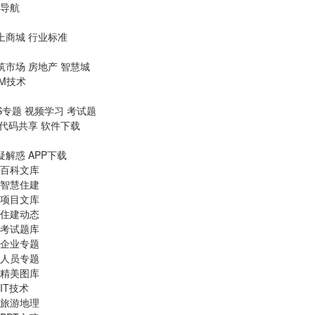
导航
上商城
行业标准
筑市场
房地产
智慧城
IM技术
S专题
视频学习
考试题
代码共享
软件下载
疑解惑
APP下载
百科文库
智慧住建
项目文库
住建动态
考试题库
企业专题
人员专题
精美图库
IT技术
旅游地理