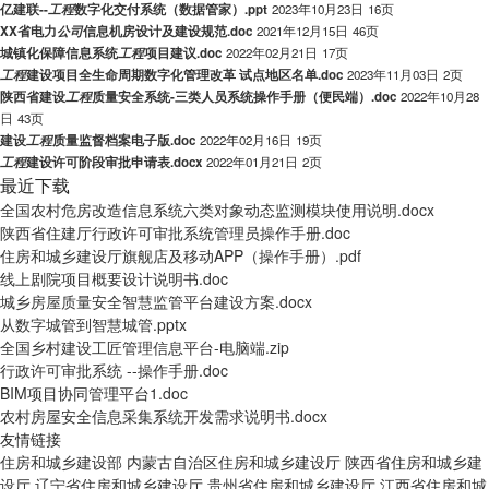
亿建联--
工
程
数字化交付系统（数据管家）.ppt
2023年10月23日
16页
XX省电力
公
司
信息机房设计及建设规范.doc
2021年12月15日
46页
城镇化保障信息系统
工
程
项目建议.doc
2022年02月21日
17页
工
程
建设项目全生命周期数字化管理改革 试点地区名单.doc
2023年11月03日
2页
陕西省建设
工
程
质量安全系统-三类人员系统操作手册（便民端）.doc
2022年10月28
日
43页
建设
工
程
质量监督档案电子版.doc
2022年02月16日
19页
工
程
建设许可阶段审批申请表.docx
2022年01月21日
2页
最近下载
全国农村危房改造信息系统六类对象动态监测模块使用说明.docx
陕西省住建厅行政许可审批系统管理员操作手册.doc
住房和城乡建设厅旗舰店及移动APP（操作手册）.pdf
线上剧院项目概要设计说明书.doc
城乡房屋质量安全智慧监管平台建设方案.docx
从数字城管到智慧城管.pptx
全国乡村建设工匠管理信息平台-电脑端.zip
行政许可审批系统 --操作手册.doc
BIM项目协同管理平台1.doc
农村房屋安全信息采集系统开发需求说明书.docx
友情链接
住房和城乡建设部
内蒙古自治区住房和城乡建设厅
陕西省住房和城乡建
设厅
辽宁省住房和城乡建设厅
贵州省住房和城乡建设厅
江西省住房和城