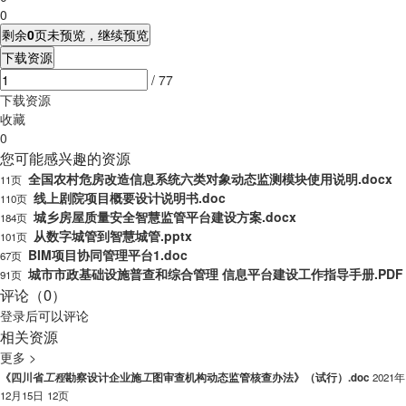
0
剩余
0
页未预览，继续预览
下载资源
/ 77
下载资源
收藏
0
您可能感兴趣的资源
全国农村危房改造信息系统六类对象动态监测模块使用说明.docx
11页
线上剧院项目概要设计说明书.doc
110页
城乡房屋质量安全智慧监管平台建设方案.docx
184页
从数字城管到智慧城管.pptx
101页
BIM项目协同管理平台1.doc
67页
城市市政基础设施普查和综合管理 信息平台建设工作指导手册.PDF
91页
评论（0）
登录
后可以评论
相关资源
更多 >
《四川省
工
程
勘察设计企业施
工
图审查机构动态监管核查办法》（试行）.doc
2021年
12月15日
12页