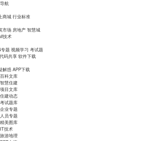
导航
上商城
行业标准
筑市场
房地产
智慧城
IM技术
S专题
视频学习
考试题
代码共享
软件下载
疑解惑
APP下载
百科文库
智慧住建
项目文库
住建动态
考试题库
企业专题
人员专题
精美图库
IT技术
旅游地理