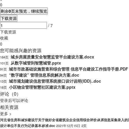
0
剩余
0
页未预览，继续预览
下载资源
/ 7
下载资源
收藏
0
您可能感兴趣的资源
城乡房屋质量安全智慧监管平台建设方案.docx
184页
从数字城管到智慧城管.pptx
101页
城市市政基础设施普查和综合管理 信息平台建设工作指导手册.PDF
91页
“数字建设” 管理信息系统解决方案.doc
94页
城市规划建设信息管理系统接口设计说明(IDD)..doc
13页
小区物业管理智慧社区建设方案.pptx
18页
评论（0）
登录
后可以评论
相关资源
更多 >
河北省住房和
城
乡建设厅关于做好全省建筑业企业信用综合评价
体
系
信息采集录入的
设计单位不良
行
为记录基本
标
准
.doc
2021年12月15日
2页