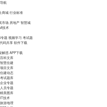
导航
上商城
行业标准
筑市场
房地产
智慧城
IM技术
S专题
视频学习
考试题
代码共享
软件下载
疑解惑
APP下载
百科文库
智慧住建
项目文库
住建动态
考试题库
企业专题
人员专题
精美图库
IT技术
旅游地理