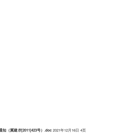
通知（冀建
市
[2011]423号）.doc
2021年12月16日
4页