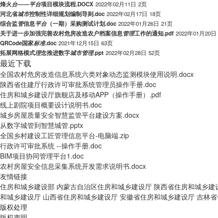
烽火
台
——
平
台
项目模块流程.DOCX
2022年02月11日
2页
河北省
城
市
控制性详细规划编制导则.doc
2022年02月17日
18页
综合监
管
信息
平
台
（一期）采购测试计划.doc
2022年01月26日
21页
关于进一步加强完善农村危房改造农户档案信息
管
理
工作的通知.pdf
2022年01月20日
QRCode国家
标
准
.doc
2021年12月15日
63页
拓展网格模式
理
念推进数字
城
市
管
理
.ppt
2022年02月28日
52页
最近下载
全国农村危房改造信息系统六类对象动态监测模块使用说明.docx
陕西省住建厅行政许可审批系统管理员操作手册.doc
住房和城乡建设厅旗舰店及移动APP（操作手册）.pdf
线上剧院项目概要设计说明书.doc
城乡房屋质量安全智慧监管平台建设方案.docx
从数字城管到智慧城管.pptx
全国乡村建设工匠管理信息平台-电脑端.zip
行政许可审批系统 --操作手册.doc
BIM项目协同管理平台1.doc
农村房屋安全信息采集系统开发需求说明书.docx
友情链接
住房和城乡建设部
内蒙古自治区住房和城乡建设厅
陕西省住房和城乡建
和城乡建设厅
山西省住房和城乡建设厅
安徽省住房和城乡建设厅
吉林省
版权处理
版权声明