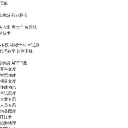
导航
上商城
行业标准
筑市场
房地产
智慧城
IM技术
S专题
视频学习
考试题
代码共享
软件下载
疑解惑
APP下载
百科文库
智慧住建
项目文库
住建动态
考试题库
企业专题
人员专题
精美图库
IT技术
旅游地理