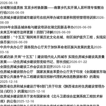
2026-06-18
全域整治提质效 宜居乡村焕新颜——南寨乡扎实开展人居环境专项整治
行动
2026-06-09
住房城乡建设部城市建设司在杭州举办城市道桥和照明管理培训班
2026-
06-09
2026年全国县城体检与建设培训在湖北阳新县举办
2026-06-09
未来五年城市这样更新！四部门详解
2026-06-09
住建部：“十五五”期间将开展历史文化名城、街区保护提升工程，实现应
保尽保
2026-06-09
中共中央办公厅 国务院办公厅关于加快革命老区振兴发展的意见
2026-
03-16
权威访谈·开局“十五五”丨建设现代化人民城市 实现住房城乡建设高质量
发展——访住房城乡建设部党组书记、部长倪虹
2026-01-22
全国住房城乡建设工作会议在京召开
2025-12-23
住房城乡建设部办公厅 国家发展改革委办公厅关于印发《全国建筑市场
监管公共服务平台工程建设项目招标代理机构信息数据标准》的通知
2025-12-16
陕西省住房和城乡建设厅等5部门关于印发《陕西省农村住房建设管理办
法 (试行) 》的通知
2025-12-16
住房城乡建设部关于发布国家标准《北斗卫星综合监测系统工程技术标
准》的公告
2025-12-16