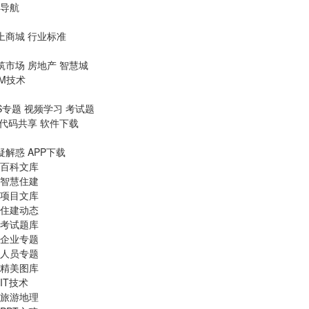
导航
上商城
行业标准
筑市场
房地产
智慧城
IM技术
S专题
视频学习
考试题
代码共享
软件下载
疑解惑
APP下载
百科文库
智慧住建
项目文库
住建动态
考试题库
企业专题
人员专题
精美图库
IT技术
旅游地理