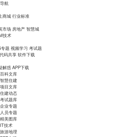
导航
上商城
行业标准
筑市场
房地产
智慧城
IM技术
S专题
视频学习
考试题
代码共享
软件下载
疑解惑
APP下载
百科文库
智慧住建
项目文库
住建动态
考试题库
企业专题
人员专题
精美图库
IT技术
旅游地理