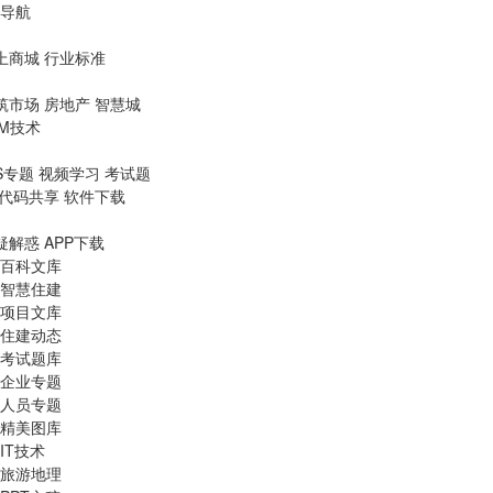
导航
上商城
行业标准
筑市场
房地产
智慧城
IM技术
S专题
视频学习
考试题
代码共享
软件下载
疑解惑
APP下载
百科文库
智慧住建
项目文库
住建动态
考试题库
企业专题
人员专题
精美图库
IT技术
旅游地理