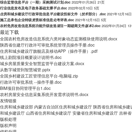
综合监管信息
平
台
（一期）采购测试计划.doc
2022年01月26日
21页
行业信息发布及电子政务基础支撑
平
台
.doc
2022年02月10日
5页
住
房和城乡建设厅行政审批信息
平
台
建设投标文件（
技
术部分）.doc
2021年12月16日
施工总承包企业特级
资
质标准信息
化
考评表.doc
2021年12月15日
5页
农村危房改造信息系统功能升级改造
项
目一期磋商文件
版
本
2.doc
2022年01月24日
13
最近下载
全国农村危房改造信息系统六类对象动态监测模块使用说明.docx
陕西省住建厅行政许可审批系统管理员操作手册.doc
住房和城乡建设厅旗舰店及移动APP（操作手册）.pdf
线上剧院项目概要设计说明书.doc
城乡房屋质量安全智慧监管平台建设方案.docx
从数字城管到智慧城管.pptx
全国乡村建设工匠管理信息平台-电脑端.zip
行政许可审批系统 --操作手册.doc
BIM项目协同管理平台1.doc
农村房屋安全信息采集系统开发需求说明书.docx
友情链接
住房和城乡建设部
内蒙古自治区住房和城乡建设厅
陕西省住房和城乡建
和城乡建设厅
山西省住房和城乡建设厅
安徽省住房和城乡建设厅
吉林省
版权处理
版权声明
侵权处理