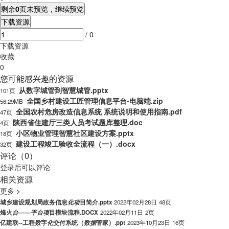
剩余
0
页未预览，继续预览
下载资源
/ 0
下载资源
收藏
0
您可能感兴趣的资源
从数字城管到智慧城管.pptx
101页
全国乡村建设工匠管理信息平台-电脑端.zip
56.29MB
全国农村危房改造信息系统 系统说明和使用指南.pdf
47页
陕西省住建厅三类人员考试题库整理.doc
4页
小区物业管理智慧社区建设方案.pptx
18页
建设工程竣工验收全流程（一）.docx
32页
评论（0）
登录
后可以评论
相关资源
更多 >
城乡建设规划局政务信息
化
项
目简介.pptx
2022年02月28日
48页
烽火
台
——
平
台
项
目模块流程.DOCX
2022年02月11日
2页
亿建联
-
-
工程
数
字
化
交付系统（
数
据
管家）.ppt
2023年10月23日
16页