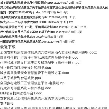
城
乡
建
设
规划局
政
务
信息化项目简介.pptx
2022年02月28日
48页
河北省
住
房
和
城
乡
建
设
厅
关于做好全省
建
筑业企业信用综
合
评价体系信息采集录入的
通知（冀
建
市[2011]423号）.doc
2021年12月16日
4页
城
乡
规划
建
设
遥感监测执法系统.pptx
2022年02月23日
21页
烽火
台
——
平
台
项目模块流程.DOCX
2022年02月11日
2页
综
合
监管信息
平
台
（一期）采购测试计划.doc
2022年01月26日
21页
行业信息发布及
电
子
政
务
基础
支
撑
平
台
.doc
2022年02月10日
5页
建
设
信息网需求分析书.doc
2022年02月23日
18页
村镇
建
设
管理信息系统
建
设
方案.doc
2022年01月19日
14页
最近下载
全国农村危房改造信息系统六类对象动态监测模块使用说明.docx
陕西省住建厅行政许可审批系统管理员操作手册.doc
住房和城乡建设厅旗舰店及移动APP（操作手册）.pdf
线上剧院项目概要设计说明书.doc
城乡房屋质量安全智慧监管平台建设方案.docx
从数字城管到智慧城管.pptx
全国乡村建设工匠管理信息平台-电脑端.zip
行政许可审批系统 --操作手册.doc
BIM项目协同管理平台1.doc
农村房屋安全信息采集系统开发需求说明书.docx
友情链接
住房和城乡建设部
内蒙古自治区住房和城乡建设厅
陕西省住房和城乡建