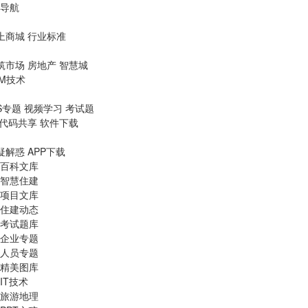
导航
上商城
行业标准
筑市场
房地产
智慧城
IM技术
S专题
视频学习
考试题
代码共享
软件下载
疑解惑
APP下载
百科文库
智慧住建
项目文库
住建动态
考试题库
企业专题
人员专题
精美图库
IT技术
旅游地理