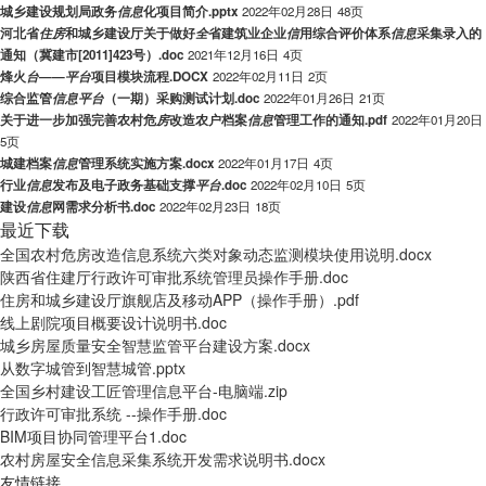
城乡建设规划局政务
信
息
化项目简介.pptx
2022年02月28日
48页
河北省
住
房
和城乡建设厅关于做好
全
省建筑业企业
信
用综合评价体系
信
息
采集录入的
通知（冀建市[2011]423号）.doc
2021年12月16日
4页
烽火
台
——
平
台
项目模块流程.DOCX
2022年02月11日
2页
综合监管
信
息
平
台
（一期）采购测试计划.doc
2022年01月26日
21页
关于进一步加强完善农村危
房
改造农户档案
信
息
管理工作的通知.pdf
2022年01月20日
5页
城建档案
信
息
管理系统实施方案.docx
2022年01月17日
4页
行业
信
息
发布及电子政务基础支撑
平
台
.doc
2022年02月10日
5页
建设
信
息
网需求分析书.doc
2022年02月23日
18页
最近下载
全国农村危房改造信息系统六类对象动态监测模块使用说明.docx
陕西省住建厅行政许可审批系统管理员操作手册.doc
住房和城乡建设厅旗舰店及移动APP（操作手册）.pdf
线上剧院项目概要设计说明书.doc
城乡房屋质量安全智慧监管平台建设方案.docx
从数字城管到智慧城管.pptx
全国乡村建设工匠管理信息平台-电脑端.zip
行政许可审批系统 --操作手册.doc
BIM项目协同管理平台1.doc
农村房屋安全信息采集系统开发需求说明书.docx
友情链接