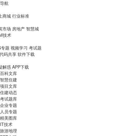
导航
上商城
行业标准
筑市场
房地产
智慧城
IM技术
S专题
视频学习
考试题
代码共享
软件下载
疑解惑
APP下载
百科文库
智慧住建
项目文库
住建动态
考试题库
企业专题
人员专题
精美图库
IT技术
旅游地理