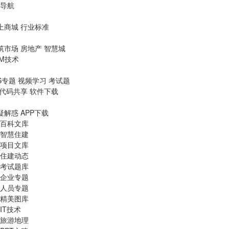
导航
上商城
行业标准
筑市场
房地产
智慧城
IM技术
S专题
视频学习
考试题
代码共享
软件下载
疑解惑
APP下载
百科文库
智慧住建
项目文库
住建动态
考试题库
企业专题
人员专题
精美图库
IT技术
旅游地理