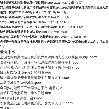
城乡
建
设
规划局政务信息化项目简介.pptx
2022年02月28日
48页
河北省住房
和
城乡
建
设
厅
关
于
做好全省
建
筑
业
企
业
信用综合评价体
系
信息采集录入
的
通知（冀
建
市[2011]423号）.doc
2021年12月16日
4页
房地产营销
系
统
产品白皮书.pdf
2022年10月20日
14页
陕北—08号农村民居
方
案
.rar
2023年10月20日
7.68MB
山东省绿色
建
材推广
应
用三年行动
方
案
.docx
2022年12月01日
5页
城乡规划
建
设
遥感监测执法
系
统
.pptx
2022年02月23日
21页
亿
建
联
--
工
程数字化交付
系
统
（数据管家）.ppt
2023年10月23日
16页
关
于
进一步加强完善农村危房改造农户档
案
信息管理
工
作
的
通知.pdf
2022年01月20日
5页
最近下载
全国农村危房改造信息系统六类对象动态监测模块使用说明.docx
陕西省住建厅行政许可审批系统管理员操作手册.doc
住房和城乡建设厅旗舰店及移动APP（操作手册）.pdf
线上剧院项目概要设计说明书.doc
城乡房屋质量安全智慧监管平台建设方案.docx
从数字城管到智慧城管.pptx
全国乡村建设工匠管理信息平台-电脑端.zip
行政许可审批系统 --操作手册.doc
BIM项目协同管理平台1.doc
农村房屋安全信息采集系统开发需求说明书.docx
友情链接