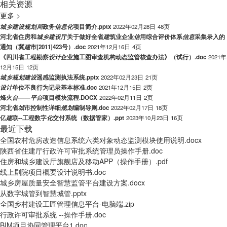
相关资源
更多 >
城
乡
建
设
规
划
局
政务
信
息
化
项目简介.pptx
2022年02月28日
48页
河北省住房和
城
乡
建
设
厅关于做好全省
建
筑业企业
信
用综合评价体系
信
息
采集录入的
通知（冀
建
市[2011]423号）.doc
2021年12月16日
4页
《四川省工程勘察
设
计
企业施工图审查机构动态监管核查办法》（试行）.doc
2021年
12月15日
12页
城
乡
规
划
建
设
遥感监测执法系统.pptx
2022年02月23日
21页
设
计
单位不良行为记录基本标准.doc
2021年12月15日
2页
烽火
台
——
平
台
项目模块流程.DOCX
2022年02月11日
2页
河北省
城
市控制性详细
规
划
编制导则.doc
2022年02月17日
18页
亿
建
联--工程数字
化
交付系统（数据管家）.ppt
2023年10月23日
16页
最近下载
全国农村危房改造信息系统六类对象动态监测模块使用说明.docx
陕西省住建厅行政许可审批系统管理员操作手册.doc
住房和城乡建设厅旗舰店及移动APP（操作手册）.pdf
线上剧院项目概要设计说明书.doc
城乡房屋质量安全智慧监管平台建设方案.docx
从数字城管到智慧城管.pptx
全国乡村建设工匠管理信息平台-电脑端.zip
行政许可审批系统 --操作手册.doc
BIM项目协同管理平台1.doc