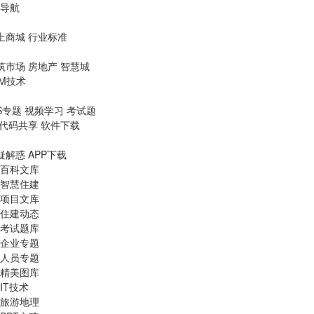
导航
上商城
行业标准
筑市场
房地产
智慧城
IM技术
S专题
视频学习
考试题
代码共享
软件下载
疑解惑
APP下载
百科文库
智慧住建
项目文库
住建动态
考试题库
企业专题
人员专题
精美图库
IT技术
旅游地理