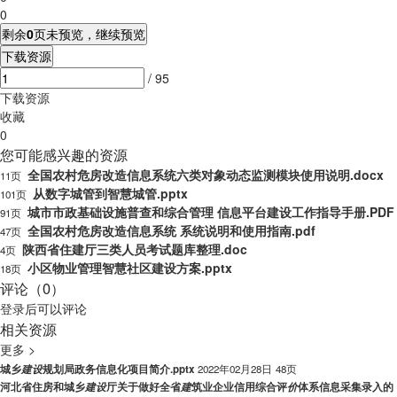
0
剩余
0
页未预览，继续预览
下载资源
/ 95
下载资源
收藏
0
您可能感兴趣的资源
全国农村危房改造信息系统六类对象动态监测模块使用说明.docx
11页
从数字城管到智慧城管.pptx
101页
城市市政基础设施普查和综合管理 信息平台建设工作指导手册.PDF
91页
全国农村危房改造信息系统 系统说明和使用指南.pdf
47页
陕西省住建厅三类人员考试题库整理.doc
4页
小区物业管理智慧社区建设方案.pptx
18页
评论（0）
登录
后可以评论
相关资源
更多 >
城乡
建
设
规划局政务信息化项目简介.pptx
2022年02月28日
48页
河北省住房和城乡
建
设
厅关于做好全省
建
筑业企业信用综合评
价
体系信息采集录入的