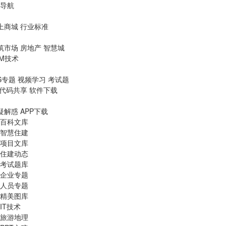
导航
上商城
行业标准
筑市场
房地产
智慧城
IM技术
S专题
视频学习
考试题
代码共享
软件下载
疑解惑
APP下载
百科文库
智慧住建
项目文库
住建动态
考试题库
企业专题
人员专题
精美图库
IT技术
旅游地理