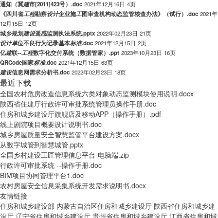
通知（冀
建
市[2011]423号）.doc
2021年12月16日
4页
《四川省
工
程
勘察
设
计
企业施
工
图审查机构动态监管核查办法》（试行）.doc
2021年
12月15日
12页
城乡规划
建
设
遥感监测执法系统.pptx
2022年02月23日
21页
设
计
单
位不良行为记录基本
标
准
.doc
2021年12月15日
2页
亿
建
联--
工
程
数字化交付系统（数据管家）.ppt
2023年10月23日
16页
QRCode国家
标
准
.doc
2021年12月15日
63页
建
设
信息网需求分析书.doc
2022年02月23日
18页
最近下载
全国农村危房改造信息系统六类对象动态监测模块使用说明.docx
陕西省住建厅行政许可审批系统管理员操作手册.doc
住房和城乡建设厅旗舰店及移动APP（操作手册）.pdf
线上剧院项目概要设计说明书.doc
城乡房屋质量安全智慧监管平台建设方案.docx
从数字城管到智慧城管.pptx
全国乡村建设工匠管理信息平台-电脑端.zip
行政许可审批系统 --操作手册.doc
BIM项目协同管理平台1.doc
农村房屋安全信息采集系统开发需求说明书.docx
友情链接
住房和城乡建设部
内蒙古自治区住房和城乡建设厅
陕西省住房和城乡建
设厅
辽宁省住房和城乡建设厅
贵州省住房和城乡建设厅
江西省住房和城