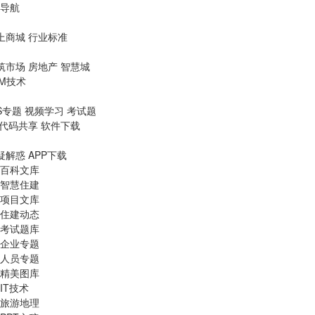
导航
上商城
行业标准
筑市场
房地产
智慧城
IM技术
S专题
视频学习
考试题
代码共享
软件下载
疑解惑
APP下载
百科文库
智慧住建
项目文库
住建动态
考试题库
企业专题
人员专题
精美图库
IT技术
旅游地理