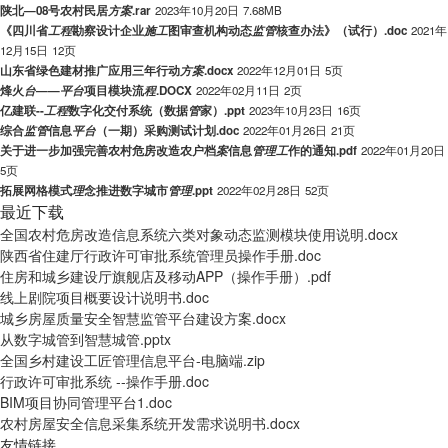
陕北—08号农村民居
方
案
.rar
2023年10月20日
7.68MB
《四川省
工
程
勘察设计企业
施
工
图审查机构动态
监
管
核查办法》（试行）.doc
2021年
12月15日
12页
山东省绿色建材推广应用三年行动
方
案
.docx
2022年12月01日
5页
烽火
台
——
平
台
项目模块流
程
.DOCX
2022年02月11日
2页
亿建联--
工
程
数字化交付系统（数据
管
家）.ppt
2023年10月23日
16页
综合
监
管
信息
平
台
（一期）采购测试计划.doc
2022年01月26日
21页
关于进一步加强完善农村危房改造农户档
案
信息
管
理
工
作的通知.pdf
2022年01月20日
5页
拓展网格模式
理
念推进数字城市
管
理
.ppt
2022年02月28日
52页
最近下载
全国农村危房改造信息系统六类对象动态监测模块使用说明.docx
陕西省住建厅行政许可审批系统管理员操作手册.doc
住房和城乡建设厅旗舰店及移动APP（操作手册）.pdf
线上剧院项目概要设计说明书.doc
城乡房屋质量安全智慧监管平台建设方案.docx
从数字城管到智慧城管.pptx
全国乡村建设工匠管理信息平台-电脑端.zip
行政许可审批系统 --操作手册.doc
BIM项目协同管理平台1.doc
农村房屋安全信息采集系统开发需求说明书.docx
友情链接