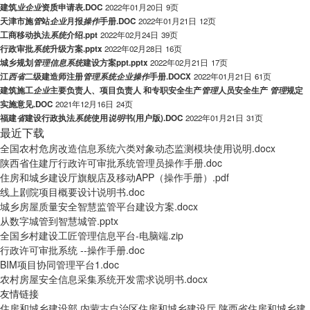
建筑
业
企
业
资质申请表.DOC
2022年01月20日
9页
天津市施
管
站
企
业
月报
操
作
手册.DOC
2022年01月21日
12页
工商移动执法
系
统
介绍.ppt
2022年02月24日
39页
行政审批
系
统
升级方案.pptx
2022年02月28日
16页
城乡规划
管
理
信
息
系
统
建设方案ppt.pptx
2022年02月21日
17页
江
西
省
二级建造师注册
管
理
系
统
企
业
操
作
手册.DOCX
2022年01月21日
61页
建筑施工
企
业
主要负责人、项目负责人 和专职安全生产
管
理
人员安全生产
管
理
规定
实施意见.DOC
2021年12月16日
24页
福建
省
建设行政执法
系
统
使用
说
明
书(用户版).DOC
2022年01月21日
31页
最近下载
全国农村危房改造信息系统六类对象动态监测模块使用说明.docx
陕西省住建厅行政许可审批系统管理员操作手册.doc
住房和城乡建设厅旗舰店及移动APP（操作手册）.pdf
线上剧院项目概要设计说明书.doc
城乡房屋质量安全智慧监管平台建设方案.docx
从数字城管到智慧城管.pptx
全国乡村建设工匠管理信息平台-电脑端.zip
行政许可审批系统 --操作手册.doc
BIM项目协同管理平台1.doc
农村房屋安全信息采集系统开发需求说明书.docx
友情链接
住房和城乡建设部
内蒙古自治区住房和城乡建设厅
陕西省住房和城乡建