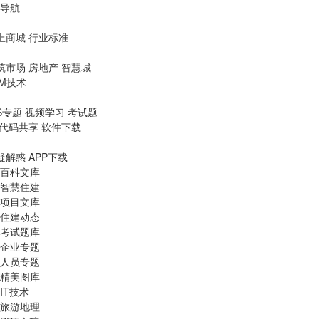
导航
上商城
行业标准
筑市场
房地产
智慧城
IM技术
S专题
视频学习
考试题
代码共享
软件下载
疑解惑
APP下载
百科文库
智慧住建
项目文库
住建动态
考试题库
企业专题
人员专题
精美图库
IT技术
旅游地理