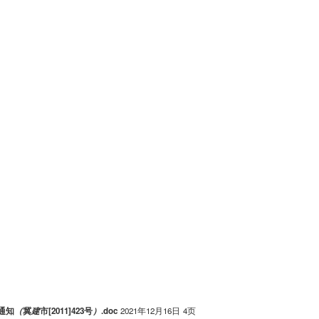
通知
（
冀
建
市[2011]423号
）
.doc
2021年12月16日
4页