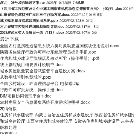
陕
北—08号
农
村
民居方案.rar
2023年10月20日
7.68MB
《四川
省
工程勘察
设
计企业施工图审查机构动态监
管
核查
办
法
》
（
试
行
）
.doc
2021
山东
省
绿色
建
材推广应用三年
行
动方案.docx
2022年12月01日
5页
城乡规划
建
设
遥感监测执
法
系统.pptx
2022年02月23日
21页
河北
省
城市控制性详细规划编制导则.doc
2022年02月17日
18页
2023
陕
西
三类人员每日一练
（
113
）
.docx
2023年03月07日
2页
最近下载
全国农村危房改造信息系统六类对象动态监测模块使用说明.docx
陕西省住建厅行政许可审批系统管理员操作手册.doc
住房和城乡建设厅旗舰店及移动APP（操作手册）.pdf
线上剧院项目概要设计说明书.doc
城乡房屋质量安全智慧监管平台建设方案.docx
从数字城管到智慧城管.pptx
全国乡村建设工匠管理信息平台-电脑端.zip
行政许可审批系统 --操作手册.doc
BIM项目协同管理平台1.doc
农村房屋安全信息采集系统开发需求说明书.docx
友情链接
住房和城乡建设部
内蒙古自治区住房和城乡建设厅
陕西省住房和城乡建
和城乡建设厅
山西省住房和城乡建设厅
安徽省住房和城乡建设厅
吉林省
版权处理
版权声明