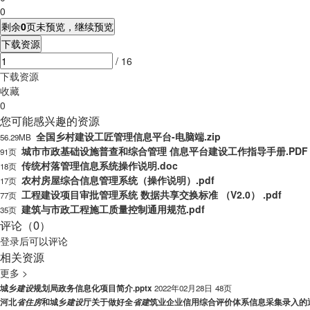
0
剩余
0
页未预览，继续预览
下载资源
/ 16
下载资源
收藏
0
您可能感兴趣的资源
全国乡村建设工匠管理信息平台-电脑端.zip
56.29MB
城市市政基础设施普查和综合管理 信息平台建设工作指导手册.PDF
91页
传统村落管理信息系统操作说明.doc
18页
农村房屋综合信息管理系统（操作说明）.pdf
17页
工程建设项目审批管理系统 数据共享交换标准 （V2.0） .pdf
77页
建筑与市政工程施工质量控制通用规范.pdf
35页
评论（0）
登录
后可以评论
相关资源
更多 >
城乡
建
设
规划局政务信息化项目简介.pptx
2022年02月28日
48页
河北
省
住
房
和城乡
建
设
厅关于做好全
省
建
筑业企业信用综合评价体系信息采集录入的