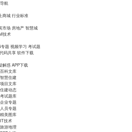
导航
上商城
行业标准
筑市场
房地产
智慧城
IM技术
S专题
视频学习
考试题
代码共享
软件下载
疑解惑
APP下载
百科文库
智慧住建
项目文库
住建动态
考试题库
企业专题
人员专题
精美图库
IT技术
旅游地理