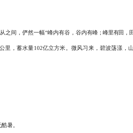
从之间，俨然一幅“峰内有谷，谷内
有峰；峰里有田，
公里，蓄水量
102
亿立方米。
微风习来，碧波荡漾，
无酷暑。