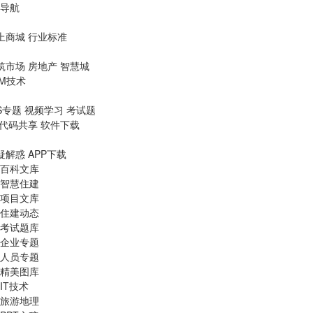
导航
上商城
行业标准
筑市场
房地产
智慧城
IM技术
S专题
视频学习
考试题
代码共享
软件下载
疑解惑
APP下载
百科文库
智慧住建
项目文库
住建动态
考试题库
企业专题
人员专题
精美图库
IT技术
旅游地理