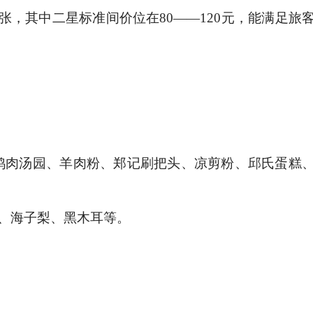
张，其中二星标准间价位在
80
——
120
元，能满足旅
鸡肉汤园、羊肉粉、郑记刷把头、凉剪粉、邱氏蛋糕
、海子梨、黑木耳等。