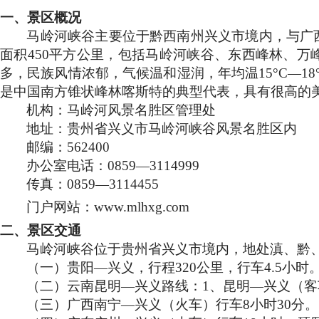
一、景区概况
马岭河峡谷
主要位于黔西南州兴义市境内，与广
面积
450
平方公里，包括马岭河峡谷、东西峰林、万
多，民族风情浓郁，气候温和湿润，年均温
15
°
C
—
18
是中国南方锥状峰林喀斯特的典型代表，具有很高的
机构：马岭河风景名胜区管理处
地址：贵州省兴义市马岭河峡谷风景名胜区内
邮编：
562400
办公室电话：
0859
—
3114999
传真：
0859
—
3114455
门户网站：
www.mlhxg.com
二、景区交通
马岭河峡谷位于贵州省兴义市境内，地处滇、黔
（一）贵阳—兴义，行程
320
公里
，行车
4.5
小时
（二）云南昆明—兴义路线：
1
、昆明—兴义（客
（三）广西南宁—兴义（火车）行车
8
小时
30
分。