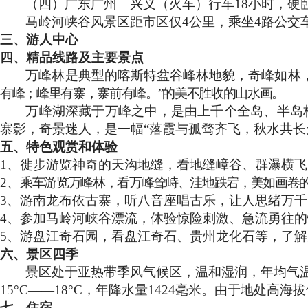
（四）广东广州—兴义（火车）行车
18
小时，硬
马岭河峡谷风景区距市区仅
4
公里
，乘坐
4
路公交
三、游人中心
四、精品线路及主要景点
万峰林是典型的喀斯特盆谷峰林地貌，奇峰如林
有峰；峰里有寨，寨前有峰。”的美不胜收的山水画。
万峰湖深藏于万峰之中，是由上千个全岛、半岛
寨影，奇景迷人，是一幅“落霞与孤骛齐飞，秋水共长
五、特色观赏和体验
1
、徙步游览神奇的天沟地缝，看地缝嶂谷、群瀑横飞
2
、
乘车游览万峰林，看万峰耸峙、洼地跌宕，美如画卷
3
、游南龙布依古寨，听八音座唱古乐，让人思绪万千
4
、参加马岭河峡谷漂流，体验惊险刺激、急流勇往的
5
、游盘江奇石园，看盘江奇石、贵州龙化石等，了解
六、景区四季
景区处于亚热带季风气候区，温和湿润，年均气
15
°
C
——
18
°
C
，年降水量
1424
毫米。由于地处高海拔
七、住宿