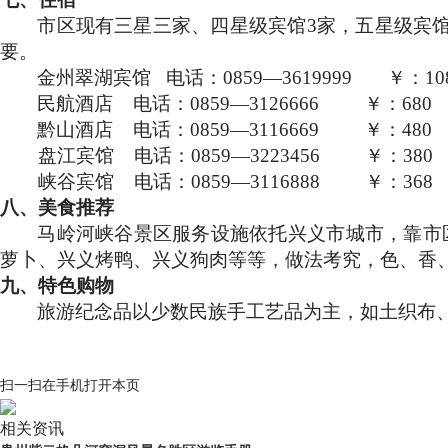
市区现有三星三家、四星级宾馆
3
家，五星级宾
要。
金州翠湖宾馆
电话：
0859
—
3619999
￥：
10
民航酒店
电话：
0859
—
3126666
￥：
680
黔山酒店
电话：
0859
—
3116669
￥：
480
盘江宾馆
电话：
0859
—
3223456
￥：
380
峡谷宾馆
电话：
0859
—
3116888
￥：
368
八、美食推荐
马岭河峡谷景区服务设施依托兴义市城市，靠市
萝卜、兴义烤鸭、兴义狗肉等等，做法考究，色、香
九、特色购物
旅游纪念品以少数民族手工艺品为主，如土织布
扫一扫在手机打开本页
相关资讯