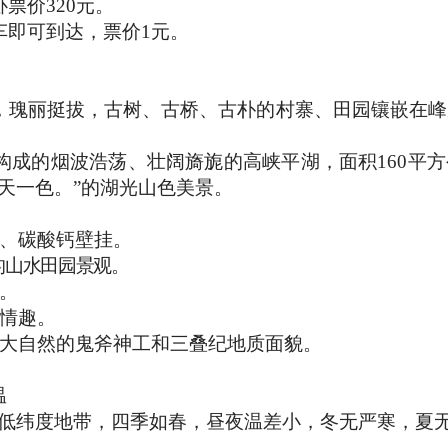
卧票价
320
元。
车即可到达，票价
1
元。
，瑰丽挺拔，古树、古桥、古朴的村寨、田园镶嵌在峰
构成的烟波浩荡、壮阔旖旎的高峡平湖，面积
160
平方
天一色。”的湖光山色美景。
、碳酸钙壁挂。
的山水田园景观。
。
情趣。
大自然的鬼斧神工和三叠纪地质面貌。
温
低纬度地带，四季如春，昼夜温差小，冬无严寒，夏