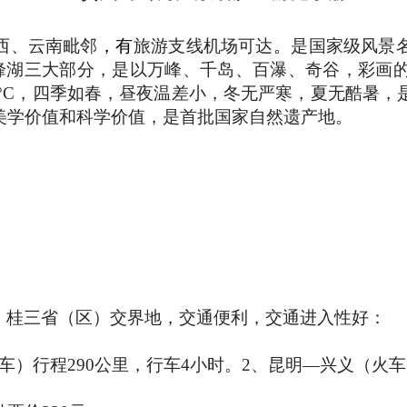
西、云南毗邻
，有
旅游支线机场可达
。
是国家级风景
峰湖三大部分，
是以万峰、千岛、百瀑、奇谷，彩画
°
C
，四季如春，昼夜温差小，冬无严寒，夏无酷暑，
美学价值和科学价值，是首批国家自然遗产地。
、桂三省（区）交界地，交通便利，交通进入性好：
。
车）行程
290
公里
，行车
4
小时。
2
、昆明—兴义（火车