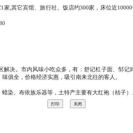
馆
1
家
,
其它宾馆、旅行社、饭店约
300
家，床位近
10000
80
区解决。市内风味小吃众多，有：舒记杠子面、邹记
、味俱全，价格经济实惠，吸引南来北往的客人。
、蜡染、布依族乐器等，土特产主要有大红袍（桔子）