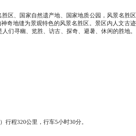
名胜区、
国家自然遗产地、国家地质公园
，
风景名胜
的神奇地缝为景观特色的风景名胜区。景区内人文古
是人们寻幽、览胜、访古、探奇、避暑、休闲的胜地
）行程
320
公里
，行车
5
小时
30
分。