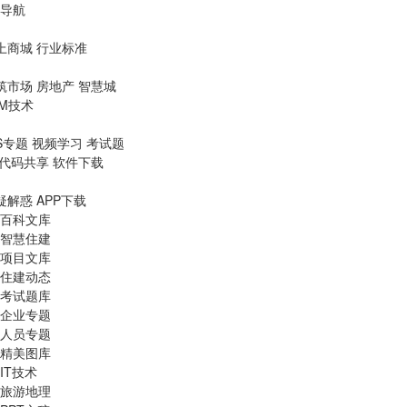
导航
上商城
行业标准
筑市场
房地产
智慧城
IM技术
S专题
视频学习
考试题
代码共享
软件下载
疑解惑
APP下载
百科文库
智慧住建
项目文库
住建动态
考试题库
企业专题
人员专题
精美图库
IT技术
旅游地理