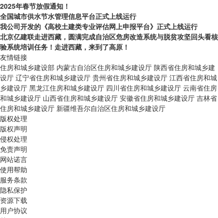
2025年春节放假通知！
全国城市供水节水管理信息平台正式上线运行
我公司开发的《高校土建类专业评估网上申报平台》正式上线运行
北京亿建联走进西藏，圆满完成自治区危房改造系统与脱贫攻坚回头看核
验系统培训任务！走进西藏，来到了高原！
友情链接
住房和城乡建设部
内蒙古自治区住房和城乡建设厅
陕西省住房和城乡建
设厅
辽宁省住房和城乡建设厅
贵州省住房和城乡建设厅
江西省住房和城
乡建设厅
黑龙江住房和城乡建设厅
四川省住房和城乡建设厅
云南省住房
和城乡建设厅
山西省住房和城乡建设厅
安徽省住房和城乡建设厅
吉林省
住房和城乡建设厅
新疆维吾尔自治区住房和城乡建设厅
版权处理
版权声明
侵权处理
免责声明
网站诺言
使用帮助
服务条款
隐私保护
资源下载
用户协议