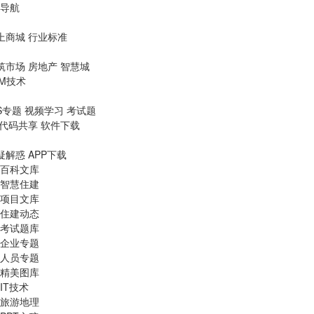
导航
上商城
行业标准
筑市场
房地产
智慧城
IM技术
S专题
视频学习
考试题
代码共享
软件下载
疑解惑
APP下载
百科文库
智慧住建
项目文库
住建动态
考试题库
企业专题
人员专题
精美图库
IT技术
旅游地理