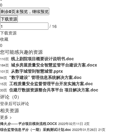
0
剩余
0
页未预览，继续预览
下载资源
/ 16
下载资源
收藏
0
您可能感兴趣的资源
线上剧院项目概要设计说明书.doc
110页
城乡房屋质量安全智慧监管平台建设方案.docx
184页
从数字城管到智慧城管.pptx
101页
“数字建设” 管理信息系统解决方案.doc
94页
工程质量安全监督管理平台开发实施方案.doc
15页
住建厅数据资源整合共享平台 项目解决方案.doc
33页
评论（0）
登录
后可以评论
相关资源
更多 >
烽火
台
——
平
台
项目模块流程.DOCX
2022年02月11日
2页
综合监管信息
平
台
（一期）采购测试计划.doc
2022年01月26日
21页