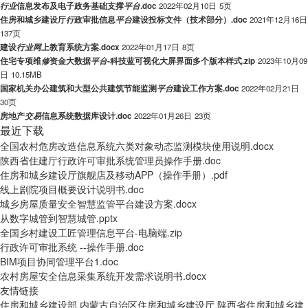
行
业
信息发布及电子政务基础支撑
平
台
.doc
2022年02月10日
5页
住房和城乡建设厅
行
政审批信息
平
台
建设投标文件（技术部分）.doc
2021年12月16日
137页
建设
行
业
网
上教育系统方案.docx
2022年01月17日
8页
住宅专项维
修
资金大数据
平
台
-科技蓝可视化大屏界面多个版本样式.zip
2023年10月09
日
10.15MB
国家机关办公建筑和大型公共建筑节能监测
平
台
建设工作方案.doc
2022年02月21日
30页
房地产
交
易
信息系统数据库设计.doc
2022年01月26日
23页
最近下载
全国农村危房改造信息系统六类对象动态监测模块使用说明.docx
陕西省住建厅行政许可审批系统管理员操作手册.doc
住房和城乡建设厅旗舰店及移动APP（操作手册）.pdf
线上剧院项目概要设计说明书.doc
城乡房屋质量安全智慧监管平台建设方案.docx
从数字城管到智慧城管.pptx
全国乡村建设工匠管理信息平台-电脑端.zip
行政许可审批系统 --操作手册.doc
BIM项目协同管理平台1.doc
农村房屋安全信息采集系统开发需求说明书.docx
友情链接
住房和城乡建设部
内蒙古自治区住房和城乡建设厅
陕西省住房和城乡建