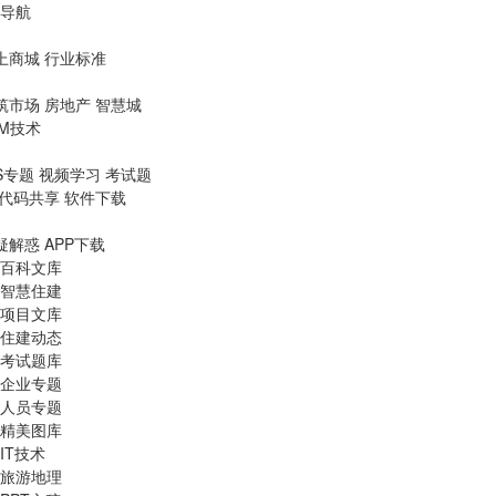
导航
上商城
行业标准
筑市场
房地产
智慧城
IM技术
S专题
视频学习
考试题
代码共享
软件下载
疑解惑
APP下载
百科文库
智慧住建
项目文库
住建动态
考试题库
企业专题
人员专题
精美图库
IT技术
旅游地理