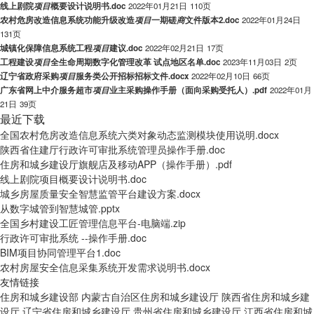
线上剧院
项
目
概要设计说明书.doc
2022年01月21日
110页
农村危房改造信息系统功能升级改造
项
目
一期磋
商
文件版本2.doc
2022年01月24日
131页
城镇化保障信息系统工程
项
目
建议.doc
2022年02月21日
17页
工程建设
项
目
全生命周期数字化管理改革 试点地区名单.doc
2023年11月03日
2页
辽宁省政府采购
项
目
服务类公开招标招标文件.docx
2022年02月10日
66页
广东省网上中介服务超市
项
目
业主采购操作手册（面向采购受托人）.pdf
2022年01月
21日
39页
最近下载
全国农村危房改造信息系统六类对象动态监测模块使用说明.docx
陕西省住建厅行政许可审批系统管理员操作手册.doc
住房和城乡建设厅旗舰店及移动APP（操作手册）.pdf
线上剧院项目概要设计说明书.doc
城乡房屋质量安全智慧监管平台建设方案.docx
从数字城管到智慧城管.pptx
全国乡村建设工匠管理信息平台-电脑端.zip
行政许可审批系统 --操作手册.doc
BIM项目协同管理平台1.doc
农村房屋安全信息采集系统开发需求说明书.docx
友情链接
住房和城乡建设部
内蒙古自治区住房和城乡建设厅
陕西省住房和城乡建
设厅
辽宁省住房和城乡建设厅
贵州省住房和城乡建设厅
江西省住房和城