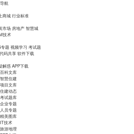
导航
上商城
行业标准
筑市场
房地产
智慧城
IM技术
S专题
视频学习
考试题
代码共享
软件下载
疑解惑
APP下载
百科文库
智慧住建
项目文库
住建动态
考试题库
企业专题
人员专题
精美图库
IT技术
旅游地理