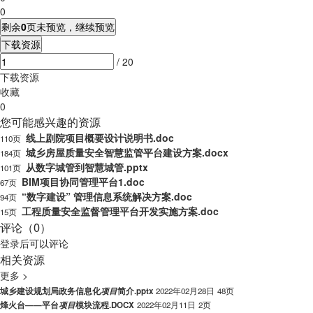
0
剩余
0
页未预览，继续预览
下载资源
/ 20
下载资源
收藏
0
您可能感兴趣的资源
线上剧院项目概要设计说明书.doc
110页
城乡房屋质量安全智慧监管平台建设方案.docx
184页
从数字城管到智慧城管.pptx
101页
BIM项目协同管理平台1.doc
67页
“数字建设” 管理信息系统解决方案.doc
94页
工程质量安全监督管理平台开发实施方案.doc
15页
评论（0）
登录
后可以评论
相关资源
更多 >
城乡建设规划局政务信息化
项
目
简介.pptx
2022年02月28日
48页
烽火台——平台
项
目
模块流程.DOCX
2022年02月11日
2页