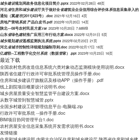
城
乡
建
设
规划局政务信息化项目简介.pptx
2022年02月28日
48页
河北
省
住房和
城
乡
建
设
厅关于做好全
省
建
筑业企业信用综合评价体
系
信息采集录入的
通知（冀
建
市
[2011]423号）.doc
2021年12月16日
4页
房地产营销
系
统
产品白皮书.pdf
2022年10月20日
14页
陕北—08号农村民居
方
案
.rar
2023年10月20日
7.68MB
山东
省
绿色
建
材推广应用三年行动
方
案
.docx
2022年12月01日
5页
城
乡规划
建
设
遥感监测执法
系
统
.pptx
2022年02月23日
21页
河北
省
城
市
控制性详细规划编制导则.doc
2022年02月17日
18页
亿
建
联--工程数字化交付
系
统
（数据
管
家）.ppt
2023年10月23日
16页
最近下载
全国农村危房改造信息系统六类对象动态监测模块使用说明.docx
陕西省住建厅行政许可审批系统管理员操作手册.doc
住房和城乡建设厅旗舰店及移动APP（操作手册）.pdf
线上剧院项目概要设计说明书.doc
城乡房屋质量安全智慧监管平台建设方案.docx
从数字城管到智慧城管.pptx
全国乡村建设工匠管理信息平台-电脑端.zip
行政许可审批系统 --操作手册.doc
BIM项目协同管理平台1.doc
农村房屋安全信息采集系统开发需求说明书.docx
友情链接
住房和城乡建设部
内蒙古自治区住房和城乡建设厅
陕西省住房和城乡建