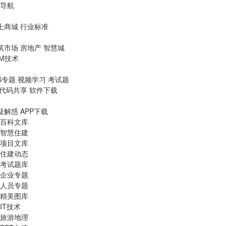
导航
上商城
行业标准
筑市场
房地产
智慧城
IM技术
S专题
视频学习
考试题
代码共享
软件下载
疑解惑
APP下载
百科文库
智慧住建
项目文库
住建动态
考试题库
企业专题
人员专题
精美图库
IT技术
旅游地理