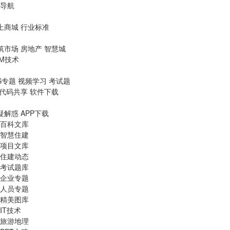
导航
上商城
行业标准
筑市场
房地产
智慧城
IM技术
S专题
视频学习
考试题
代码共享
软件下载
疑解惑
APP下载
百科文库
智慧住建
项目文库
住建动态
考试题库
企业专题
人员专题
精美图库
IT技术
旅游地理