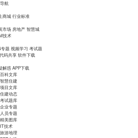
导航
上商城
行业标准
筑市场
房地产
智慧城
IM技术
S专题
视频学习
考试题
代码共享
软件下载
疑解惑
APP下载
百科文库
智慧住建
项目文库
住建动态
考试题库
企业专题
人员专题
精美图库
IT技术
旅游地理