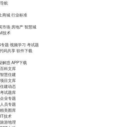
导航
上商城
行业标准
筑市场
房地产
智慧城
IM技术
S专题
视频学习
考试题
代码共享
软件下载
疑解惑
APP下载
百科文库
智慧住建
项目文库
住建动态
考试题库
企业专题
人员专题
精美图库
IT技术
旅游地理