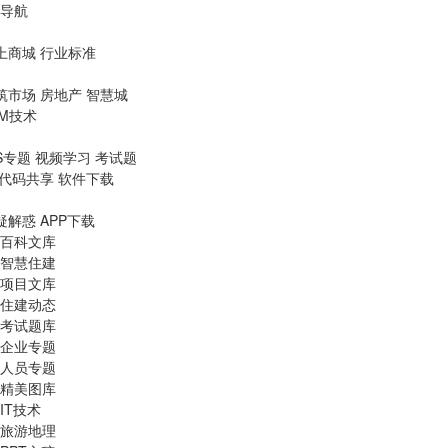
导航
上商城
行业标准
筑市场
房地产
智慧城
IM技术
S专题
视频学习
考试题
代码共享
软件下载
疑解惑
APP下载
百科文库
智慧住建
项目文库
住建动态
考试题库
企业专题
人员专题
精美图库
IT技术
旅游地理