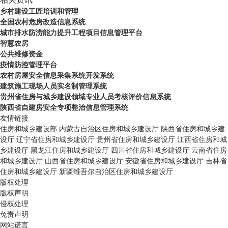
乡村建设工匠培训和管理
全国农村危房改造信息系统
城市排水防涝能力提升工程项目信息管理平台
智慧农房
公共维修资金
疫情防控管理平台
农村房屋安全信息采集系统开发系统
建筑施工现场人员实名制管理系统
贵州省住房与城乡建设领域专业人员考核评价信息系统
陕西省自建房安全专项整治信息管理系统
友情链接
住房和城乡建设部
内蒙古自治区住房和城乡建设厅
陕西省住房和城乡建
设厅
辽宁省住房和城乡建设厅
贵州省住房和城乡建设厅
江西省住房和城
乡建设厅
黑龙江住房和城乡建设厅
四川省住房和城乡建设厅
云南省住房
和城乡建设厅
山西省住房和城乡建设厅
安徽省住房和城乡建设厅
吉林省
住房和城乡建设厅
新疆维吾尔自治区住房和城乡建设厅
版权处理
版权声明
侵权处理
免责声明
网站诺言