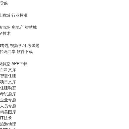
导航
上商城
行业标准
筑市场
房地产
智慧城
IM技术
S专题
视频学习
考试题
代码共享
软件下载
疑解惑
APP下载
百科文库
智慧住建
项目文库
住建动态
考试题库
企业专题
人员专题
精美图库
IT技术
旅游地理