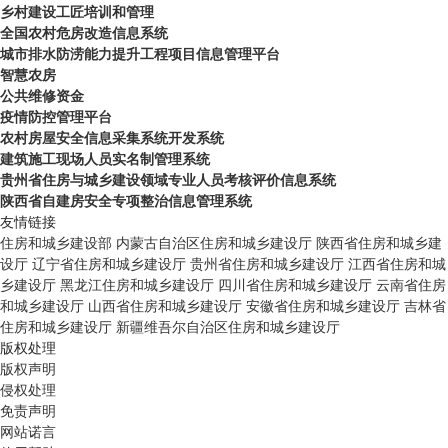
乡村建设工匠培训和管理
全国农村危房改造信息系统
城市排水防涝能力提升工程项目信息管理平台
智慧农房
公共维修资金
疫情防控管理平台
农村房屋安全信息采集系统开发系统
建筑施工现场人员实名制管理系统
贵州省住房与城乡建设领域专业人员考核评价信息系统
陕西省自建房安全专项整治信息管理系统
友情链接
住房和城乡建设部
内蒙古自治区住房和城乡建设厅
陕西省住房和城乡建
设厅
辽宁省住房和城乡建设厅
贵州省住房和城乡建设厅
江西省住房和城
乡建设厅
黑龙江住房和城乡建设厅
四川省住房和城乡建设厅
云南省住房
和城乡建设厅
山西省住房和城乡建设厅
安徽省住房和城乡建设厅
吉林省
住房和城乡建设厅
新疆维吾尔自治区住房和城乡建设厅
版权处理
版权声明
侵权处理
免责声明
网站诺言