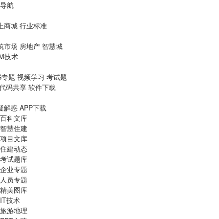
导航
上商城
行业标准
筑市场
房地产
智慧城
IM技术
S专题
视频学习
考试题
代码共享
软件下载
疑解惑
APP下载
百科文库
智慧住建
项目文库
住建动态
考试题库
企业专题
人员专题
精美图库
IT技术
旅游地理