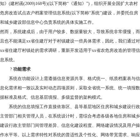
知》
(
建村函
(2009)168
号
)(
以下简称“《通知》”
)
，组织开展全国扩大农村
危房改造试点农户档案管理信息系统
(
以下简称“系统”
)
建设，并委托住房
和城乡建设部信息中心负责系统的具体实施工作。
然而，系统建成后，由于用户较多、数据量较大，导致系统非常缓慢，而
且也不能满足
xx
省住建厅对于村镇建设一些具体需求，因此，我们通过对
xx
省住建厅村镇处的需求调研，重新开发适用于
xx
省农危房改造的管理信
息系统。
?
功能需求
系统在功能设计上需遵循信息资源共享、格式统一、纸质档案表与信
息化需求相一致以及实时动态四项原则，采取全省统一系统、统一填报数
据标准及格式、信息基层填报、多级监督的架构模式。
系统的信息填报工作直接依靠区、县等基层地区住房和城乡建设行政
主管部门相关管理人员，在系统设计时，需综合考虑各级各地住房和城乡
建设行政主管部门间管理差异、信息化建设程度、网络建设情况及用户操
作水平等。以上需求特性对系统的普适性及个性化、网络带宽需求、响应