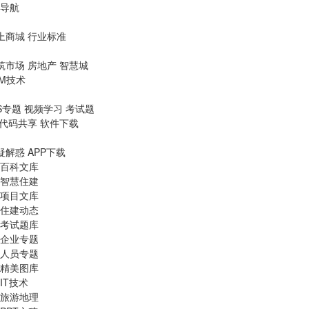
导航
上商城
行业标准
筑市场
房地产
智慧城
IM技术
S专题
视频学习
考试题
代码共享
软件下载
疑解惑
APP下载
百科文库
智慧住建
项目文库
住建动态
考试题库
企业专题
人员专题
精美图库
IT技术
旅游地理